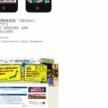
際映画祭「TIFF2011」
アプリ
F HISTORY APP、
2012APP）
2012.10
/ Creative direction / Design / Development /