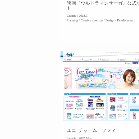
映画『ウルトラマンサーガ』公式
ト
Launch：2012.3
Planning / Creative direction / Design / Development /
ユニ･チャーム ソフィ
Launch：2007.10～