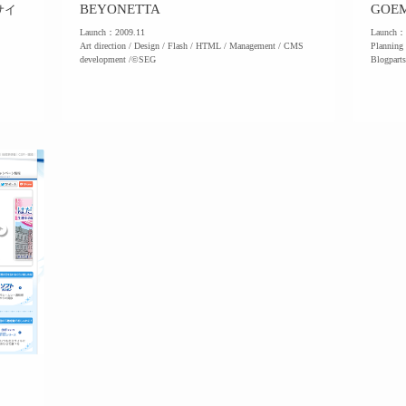
BEYONETTA
GOE
サイ
Launch：2009.11
Launch：
Art direction / Design / Flash / HTML / Management / CMS
Planning 
development /©SEG
Blogpa