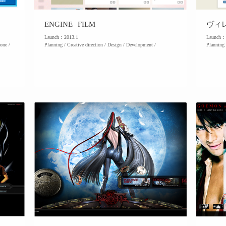
ENGINE FILM
ヴィ
Launch：2013.1
Launch：
one /
Planning / Creative direction / Design / Development /
Planning 