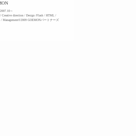
MON
2007.10～
/ Creative direction / Design /Flash / HTML /
rts / Management©2009 GOEMONパートナーズ