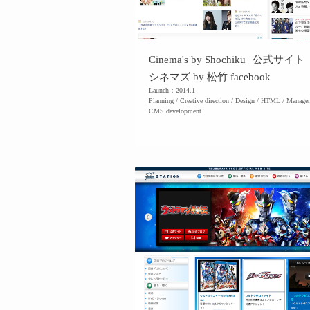
Cinema's by Shochiku
公式サイト
シネマズ by 松竹 facebook
Launch：2014.1
Planning / Creative direction / Design / HTML / Manage
CMS development