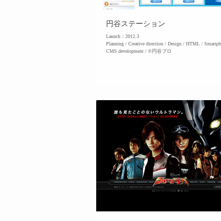
円谷ステーション
Launch：2012.3
Planning / Creative direction / Design / HTML / Smartph
CMS development / ©円谷プロ