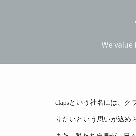
clapsという社名には、
ク
りたいという思いが
込め
また、私たち自身が、日