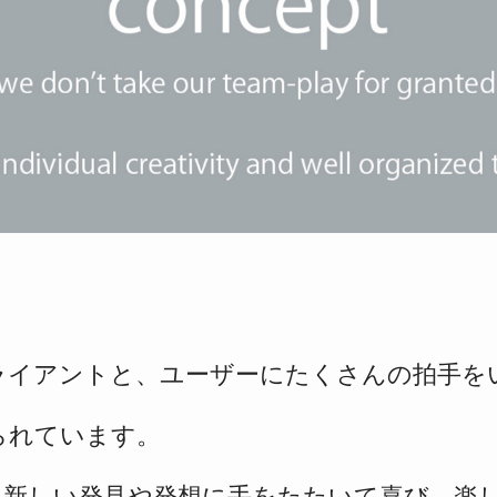
ライアントと、ユーザーに
たくさんの拍手を
られています。
々新しい発見や
発想に手をたたいて喜び、楽