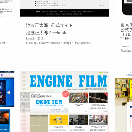
池波正太郎 公式サイト
東京国
公式
池波正太郎 facebook
（TIF
TIFF
Launch：2013.1
ment /
Planning / Creative direction / Design / Development /
Launch：
Planning 